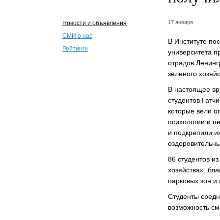
17 января
Новости и объявления
СМИ о нас
В Институте по
Рейтинги
университета п
отрядов Ленинг
зеленого хозяйс
В настоящее вр
студентов Гатч
которые вели о
психологии и п
и подкрепили и
оздоровительны
86 студентов и
хозяйства», бла
парковых зон и
Студенты средн
возможность см