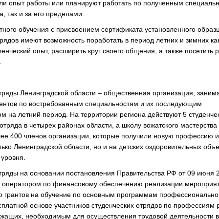
ли опыт работы или планируют работать по полученным специальн
а, так и за его пределами.
ного обучения с присвоением сертификата установленного образц
трядов имеют возможность поработать в период летних и зимних ка
ленческий опыт, расширить круг своего общения, а также посетить 
.
тряды Ленинградской области – общественная организация, зани
ентов по востребованным специальностям и их последующим
ом на летний период. На территории региона действуют 5 студенче
отряда в четырех районах области, а школу вожатского мастерства 
ее 400 членов организации, которые получили новую профессию и
лько Ленинградской области, но и на детских оздоровительных объе
 уровня.
тряды на основании постановления Правительства РФ от 09 июня 
 оператором по финансовому обеспечению реализации мероприят
 грантов на обучение по основным программам профессионально
сплатной основе участников студенческих отрядов по профессиям 
жащих, необходимым для осуществления трудовой деятельности в