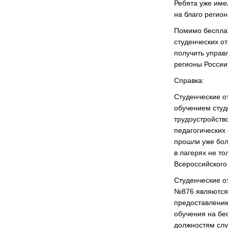
Ребята уже име
на благо регион
Помимо бесплат
студенческих о
получить управ
регионы России
Справка:
Студенческие о
обучением студ
трудоустройств
педагогических 
прошли уже бол
в лагерях не то
Всероссийского
Студенческие о
№876 являются
предоставлению
обучения на бе
должностям слу