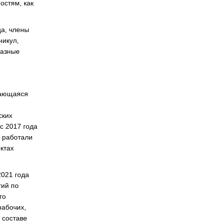
остям, как
а, члены
никул,
разные
мающаяся
ских
с 2017 года
 работали
ктах
2021 года
ий по
го
рабочих,
 составе