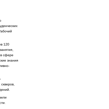
о
уденческих
Рабочий
ев 120
занятия,
 в сфере
ские знания
тивно-
о
 скверов,
дений.
чили
сти.