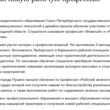
следипломного образования Санкт-Петербургского государственног
ромышленных технологий и дизайна прошли обучение участники ст
радской области. Слушатели осваивали профессии «Вожатый» и «
тва».
емя растет интерес к профессии вожатый. На протяжении 3 месяц
инского, Волховского, Выборгского и Киришского районов посещали 
пытные преподаватели, имеющие опыт практической деятельности
едагогики. По окончании обучения слушатели приобрели теоретиче
х практическими навыками организации культурно-массовых и спор
х мероприятий.
з города Пушкин прошли обучение по профессии «Рабочий зеленог
годаря которой они получили навыки по благоустройству различных
 газонов, а также выполнению работ по содержанию зеленых насаж
его профессионального образования и высшего образования полу
ены карьерной траектории и получения новой рабочей специально