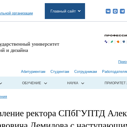
Главный сайт
ельной организации
сударственный университет
й и дизайна
Прио
Абитуриентам
Студентам
Сотрудникам
Работодателя
ОБУЧЕНИЕ
НАУКА
ПРИОРИТЕТ 
ения
вление ректора СПбГУПТД Алек
авовича Демидова с наступающи