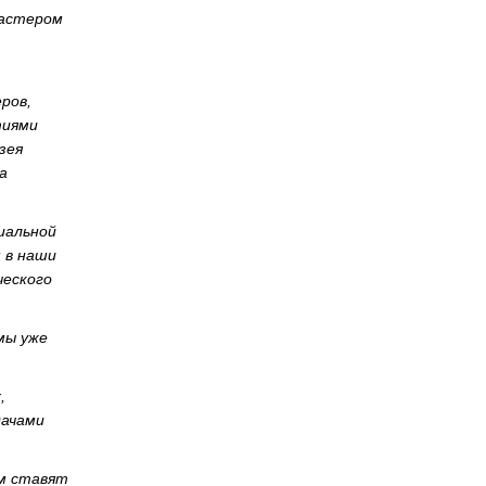
ластером
ров,
тиями
зея
а
циальной
 в наши
ческого
мы уже
,
дачами
ам ставят