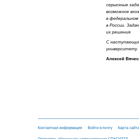
серьезные зада
возможное вхо
в федеральном
в России. Зада
их решения.
С наступающим
университету.
Алексей Вячес
Контактная информация
Войти в почту
Карта сайт