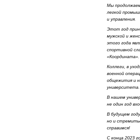
Мы продолжаем
легкой промыш
и управления.
Этот год прин
мужской и жен
этого года явл
спортивной сл
«Координата».
Коллеги, в ухо
военной опера
общежития и на
университета.
В нашем униве
не один год вх
В будущем год
но и стремитьс
справимся!
С конца 2023 г