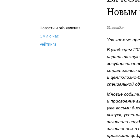
Новым 
31 декабря
Новости и объявления
СМИ о нас
Уважаемые пре
Рейтинги
В уходящем 20
играть важную
государственн
стратегически
и целлюлозно-
специальной од
Многие событи
и присвоение 
уже восьми ди
выпуск, успешн
зачислили сту
зачисленных в
превысило цифр