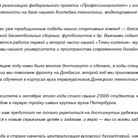
 реализацию федерального проекта «Профессионалитет» с к
ленности на базе нашего Колледжа технологии, моделирования
ес уже традиционные победы наших спортивных команд — боксе
ской баскетбольных сборных, футболистов и др. Важными собы
яется работа первой и второй части нашей «Точки кипения», му
авы нашего университета и пространства современного дизайн
дящем году нами было многое достигнуто и сделано, в годы спе
ции мы помогаем фронту на Донбассе, второй год мы принимаем
 обучение в корпусах вуза первокурсников Донецкого технологи
рситете к октябрю этого года стало свыше 23000 студентов, 
одим в первую тройку самых крупных вузов Петербурга.
у нам предстоит не только укрепиться на достигнутых рубежах
я к новым серьезным целям и задачам, и верю — мы со всеми за
ода в стране началась централизация вузовских бухгалтерий, н