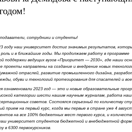
годом!
подаватели, сотрудники и студенты!
23 году наш университет достиг значимых результатов, котор
 роль и в ближайшие годы. Мы продолжаем работу в программе
ой поддержки ведущих вузов «Приоритет — 2030», где наши осн
е проекты направлены на создание и внедрение новых технолог
бумажной отраслей, развитие промышленного дизайна, разрабо
ежды, обуви и технологий протезирования для спасателей и вое
я ознаменовали 2023 год — это и новые образовательные прог
высокой категории шести нашим научным журналам, работа наш
ссертационных cоветов. Состоялся серьезный по количеству ст
ый прием на первый курс, когда мы первые в стране уже 4 авгус
дентов на все 100% бюджетных мест первого курса, и количеств
 наш университет студентов бюджетной и внебюджетной фор
у в 6300 первокурсников.