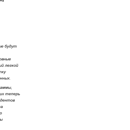
ые будут
овные
ий легкой
тку
нных.
раммы,
их теперь
удентов
та
о
мы