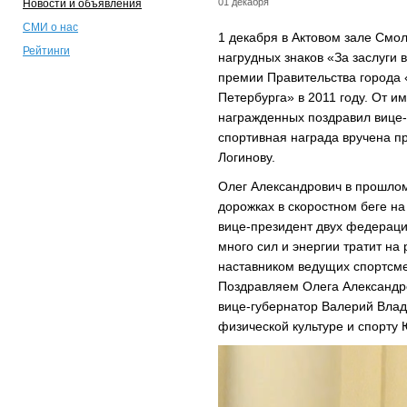
01 декабря
Новости и объявления
СМИ о нас
1 декабря в Актовом зале Смо
Рейтинги
нагрудных знаков «За заслуги 
премии Правительства города «
Петербурга» в 2011 году. От и
награжденных поздравил вице
спортивная награда вручена п
Логинову.
Олег Александрович в прошлом
дорожках в скоростном беге на
вице-президент двух федераци
много сил и энергии тратит на
наставником ведущих спортсме
Поздравляем Олега Александро
вице-губернатор Валерий Влад
физической культуре и спорту