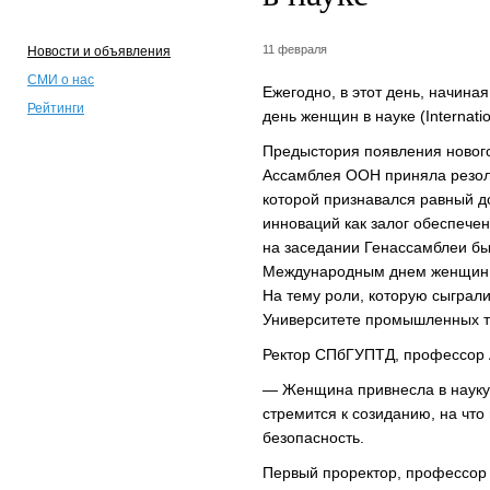
11 февраля
Новости и объявления
СМИ о нас
Ежегодно, в этот день, начин
Рейтинги
день женщин в науке (Internatio
Предыстория появления нового
Ассамблея ООН приняла резолю
которой признавался равный д
инноваций как залог обеспечен
на заседании Генассамблеи б
Международным днем женщин 
На тему роли, которую сыграл
Университете промышленных т
Ректор СПбГУПТД, профессор 
— Женщина привнесла в науку 
стремится к созиданию, на что
безопасность.
Первый проректор, профессор