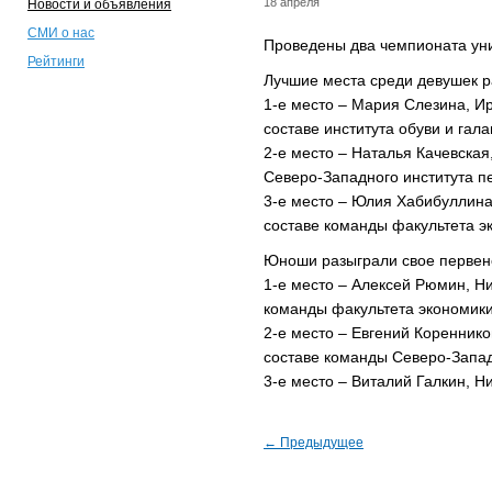
18 апреля
Новости и объявления
СМИ о нас
Проведены два чемпионата уни
Рейтинги
Лучшие места среди девушек р
1-е место – Мария Слезина, И
составе института обуви и гал
2-е место – Наталья Качевская
Северо-Западного института п
3-е место – Юлия Хабибуллина
составе команды факультета э
Юноши разыграли свое первен
1-е место – Алексей Рюмин, Н
команды факультета экономик
2-е место – Евгений Коренник
составе команды Северо-Запад
3-е место – Виталий Галкин, Н
← Предыдущее