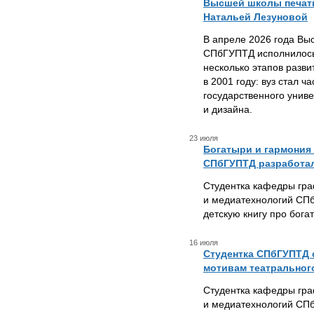
Высшей школы печат
Натальей Лезуновой
В апреле 2026 года Вы
СПбГУПТД исполнилось
несколько этапов разв
в 2001 году: вуз стал ч
государственного унив
и дизайна.
23 июля
Богатыри и гармония 
СПбГУПТД разработал
Студентка кафедры гр
и медиатехнологий СП
детскую книгу про бога
16 июля
Студентка СПбГУПТД 
мотивам театральног
Студентка кафедры гр
и медиатехнологий СП