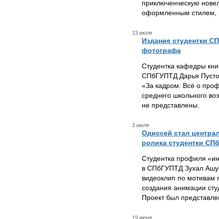
приключенческую новел
оформленным стилем, г
13 июля
Издание студентки С
фотографа
Студентка кафедры кни
СПбГУПТД Дарья Пустов
«За кадром: Всё о про
среднего школьного во
не представлены.
3 июля
Одиссей стал центра
ролика студентки СП
Студентка профиля «и
в СПбГУПТД Зухал Ашу
видеоклип по мотивам 
создания анимации сту
Проект был представле
19 июня