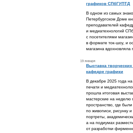
графиков СПбГУПТД
В одном из самых знак
Петербургском Доме кн
преподавателей кафед
и медиатехнологий СПб
с посетителями магази
в формате ток-шоу, и 
магазина вдохновляла г
19 января
Выставка творческих
кафедре графики
В декабре 2025 года н
печати и медиатехнол
прошла итоговая выстав
мастерские на неделю 
пространство, где был
по живописи, рисунку 
портреты, академическ
а на подиумах размест
от разработки фирменн