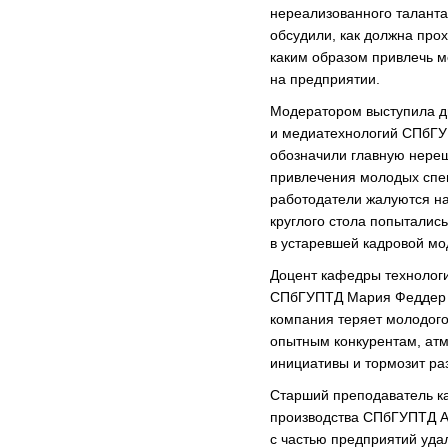
нереализованного таланта
обсудили, как должна про
каким образом привлечь м
на предприятии.
Модератором выступила д
и медиатехнологий СПбГУ
обозначили главную нереш
привлечения молодых спе
работодатели жалуются на
круглого стола попытались
в устаревшей кадровой мо
Доцент кафедры технолог
СПбГУПТД Мария Феддер н
компания теряет молодого
опытным конкурентам, атм
инициативы и тормозит ра
Старший преподаватель к
производства СПбГУПТД А
с частью предприятий уда