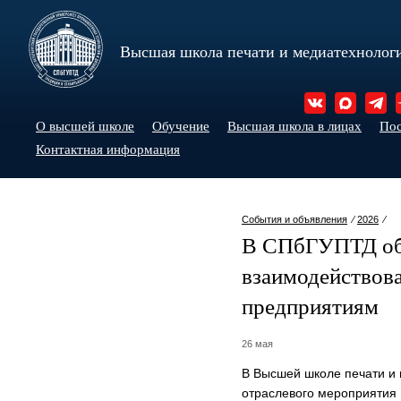
Высшая школа печати и медиатехнолог
О высшей школе
Обучение
Высшая школа в лицах
По
Контактная информация
События и объявления
⁄
2026
⁄
В СПбГУПТД обс
взаимодействова
предприятиям
26 мая
В Высшей школе печати и
отраслевого мероприятия 