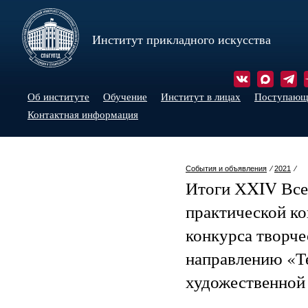
Институт прикладного искусства
Об институте
Обучение
Институт в лицах
Поступаю
Контактная информация
События и объявления
⁄
2021
⁄
Итоги ХXIV Все
практической ко
конкурса творче
направлению «Т
художественной