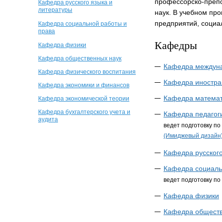
профессорско-препод
Кафедра русского языка и
литературы
наук. В учебном пр
предприятий, социа
Кафедра социальной работы и
права
Кафедры
Кафедра физики
Кафедра общественных наук
Кафедра междун
Кафедра физического воспитания
Кафедра иностра
Кафедра экономики и финансов
Кафедра матема
Кафедра экономической теории
Кафедра бухгалтерского учета и
Кафедра педагог
аудита
ведет подготовку п
(Имиджевый дизайн
Кафедра русского
Кафедра социаль
ведет подготовку п
Кафедра физики
Кафедра обществ