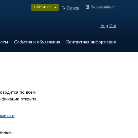
Поиск
Личный кабинет
Сайт ИЭСТ
Eng
Chi
боты
События и объявления
Контактная информация
роводится по всем
лификации открыта
омики и
анный