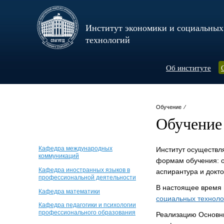
Институт экономики и социальных
технологий
Об институте
Обучение ⁄
Обучение
Кафедра международных
Институт осуществля
коммуникаций
формам обучения: о
Кафедра иностранных языков в
аспирантура и докто
профессиональной деятельности
В настоящее время 
Кафедра математики
социальных техноло
Кафедра педагогики и психологии
профессионального образования
Реализацию Основн