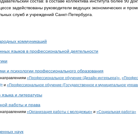
авательский состав: в составе коллектива института более 90 док
оцессе задействованы руководители ведущих экономических и пр
льных служб и учреждений Санкт-Петербурга.
ародных коммуникаций
нных языков в профессиональной деятельности
тики
ики и психологии профессионального образования
о направлениям
«Профессиональное обучение (Дизайн интерьера)»
,
«Профес
)»
и
«Профессиональное обучение (Государственное и муниципальное управ
 языка и литературы
ной работы и права
о направлениям
«Организация работы с молодежью»
и
«Социальная работа»
енных наук