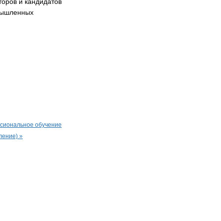
торов и кандидатов
омышленных
сиональное обучение
ление) »