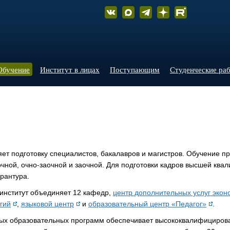
Обучение
Институт в лицах
Поступающим
Студенческие ра
ет подготовку специалистов, бакалавров и магистров. Обучение п
чной, очно-заочной и заочной. Для подготовки кадров высшей ква
рантура.
институт объединяет 12 кафедр,
центр дополнительных услуг экон
гий
,
языковой центр
и
образовательный центр «Педагог»
.
ых образовательных программ обеспечивает высококвалифициров