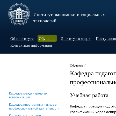
Институт экономики и социальных
технологий
Об институте
Обучение
Институт в лицах
Поступаю
Контактная информация
Обучение
⁄
Кафедра педагог
профессиональн
Учебная работа
Кафедра международных
коммуникаций
Кафедра иностранных языков в
Кафедра проводит подгото
профессиональной деятельности
квалификации через аспир
Кафедра математики