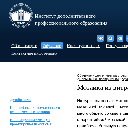
Институт дополнительного
профессионального образования
Об институте
Обучение
Институт в лицах
Поступаю
Контактная информация
Обучение
⁄
Центр переподготовки
⁄
Повышение квалификации
⁄
Арх
Мозаика из витр
Дизайн книги
На курсе вы познакомитес
мозаичной техникой – моз
Идентификация кожевенных и
пушно-меховых товаров
много общего со смальто
флорентийской мозаикой, 
Инновационные методы
проектирования костюма
приобрела большую популя