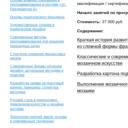
Основы администрирования и
квалификации / сертифика
программирования в системе «1С:
Предприятие 8»
Начало занятий по прог
Основы практического брендинга
Стоимость:
37 000 руб.
Художественные техники в
графическом дизайне
Содержание:
Современные методы
Краткая история развит
программирования для решения
прикладных задач
из сложной формы фра
Стратегии снижения финансовых
Классические и соврем
рисков
мозаичном искусстве
Современные формы обучения
дизайну: актуальные методики и
Разработка картона по
практики
Разработка заявки на грантовый
Выполнение мозаичного
конкурс: принципы, структура,
мозаики
методика
Русский стиль в декоративно-
прикладном искусстве и дизайне
костюма
Технология горячей эмали: основы
и современные тенденции