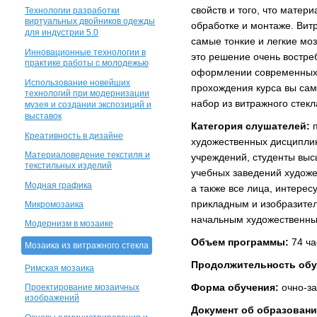
свойств и того, что матер
Технологии разработки
виртуальных двойников одежды
обработке и монтаже. Вит
для индустрии 5.0
самые тонкие и легкие мо
Инновационные технологии в
это решение очень востр
практике работы с молодежью
оформлении современных 
Использование новейших
прохождения курса вы са
технологий при модернизации
набор из витражного стекл
музея и создании экспозиций и
выставок
Категория слушателей:
п
Креативность в дизайне
художественных дисципли
Материаловедение текстиля и
учреждений, студенты вы
текстильных изделий
учебных заведений художе
Модная графика
а также все лица, интере
прикладным и изобразите
Микромозаика
начальным художественны
Модернизм в мозаике
Объем программы:
74 ча
Мозаика из витражного стекла
Продолжительность обу
Римская мозаика
Форма обучения:
очно-за
Проектирование мозаичных
изображений
Документ об образовани