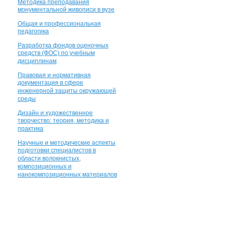
Методика преподавания
монументальной живописи в вузе
Общая и профессиональная
педагогика
Разработка фондов оценочных
средств (ФОС) по учебным
дисциплинам
Правовая и нормативная
документация в сфере
инженерной защиты окружающей
среды
Дизайн и художественное
творчество: теория, методика и
практика
Научные и методические аспекты
подготовки специалистов в
области волокнистых,
композиционных и
нанокомпозиционных материалов