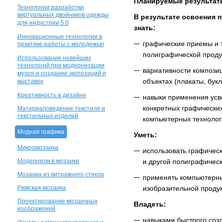
Планируемые результат
Технологии разработки
виртуальных двойников одежды
В результате освоения
для индустрии 5.0
знать:
Инновационные технологии в
графические приемы и 
практике работы с молодежью
полиграфической проду
Использование новейших
технологий при модернизации
вариативности компози
музея и создании экспозиций и
объектах (плакаты, бук
выставок
Креативность в дизайне
навыки применения усв
конкретных графических
Материаловедение текстиля и
текстильных изделий
компьютерных технолог
Модная графика
Уметь:
Микромозаика
использовать графичес
Модернизм в мозаике
и другой полиграфическ
Мозаика из витражного стекла
применять компьютерны
Римская мозаика
изобразительной продук
Проектирование мозаичных
Владеть:
изображений
навыками быстрого соз