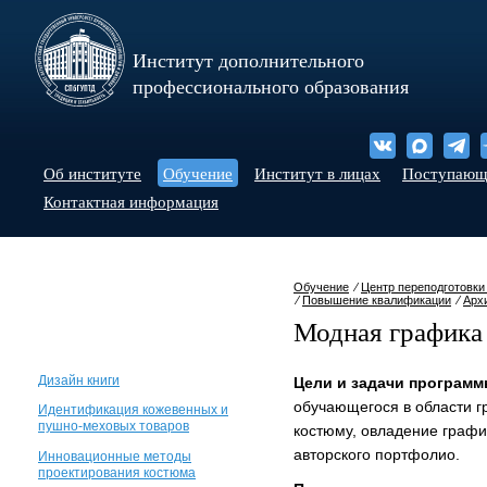
Институт дополнительного
профессионального образования
Об институте
Обучение
Институт в лицах
Поступаю
Контактная информация
Обучение
⁄
Центр переподготовки
⁄
Повышение квалификации
⁄
Арх
Модная графика
Дизайн книги
Цели и задачи программ
обучающегося в области г
Идентификация кожевенных и
пушно-меховых товаров
костюму, овладение граф
авторского портфолио.
Инновационные методы
проектирования костюма