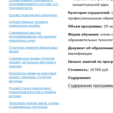
Основы администрирования и
программирования в системе «1С:
концептуальной идеи.
Предприятие 8»
Категория слушателей:
с
Основы практического брендинга
профессиональным образ
Художественные техники в
графическом дизайне
Объем программы:
20 ча
Современные методы
Форма обучения:
очная 
программирования для решения
образовательных технолог
прикладных задач
Стратегии снижения финансовых
Документ об образовани
рисков
квалификации.
Современные формы обучения
Начало занятий по прог
дизайну: актуальные методики и
практики
Стоимость:
18 500 руб.
Разработка заявки на грантовый
конкурс: принципы, структура,
Содержание:
методика
Содержание программ
Русский стиль в декоративно-
прикладном искусстве и дизайне
костюма
Технология горячей эмали: основы
и современные тенденции