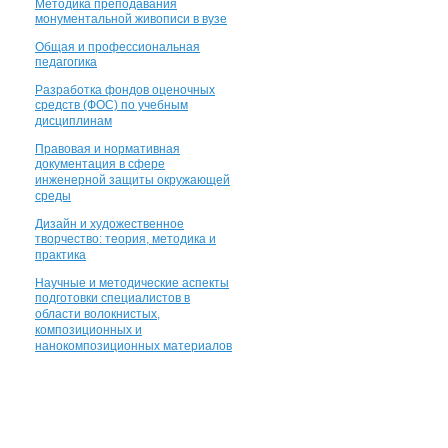
Методика преподавания
монументальной живописи в вузе
Общая и профессиональная
педагогика
Разработка фондов оценочных
средств (ФОС) по учебным
дисциплинам
Правовая и нормативная
документация в сфере
инженерной защиты окружающей
среды
Дизайн и художественное
творчество: теория, методика и
практика
Научные и методические аспекты
подготовки специалистов в
области волокнистых,
композиционных и
нанокомпозиционных материалов