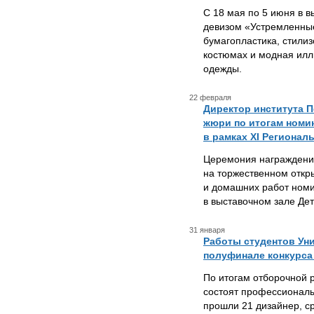
С 18 мая по 5 июня в в
девизом «Устремленны
бумагопластика, стили
костюмах и модная илл
одежды.
22 февраля
Директор института 
жюри по итогам номи
в рамках XI Региона
Церемония награждени
на торжественном откр
и домашних работ номи
в выставочном зале Де
31 января
Работы студентов У
полуфинале конкурса 
По итогам отборочной р
состоят профессионал
прошли 21 дизайнер, с