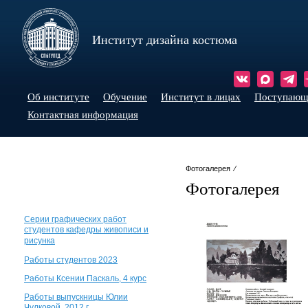
Институт дизайна костюма
Об институте
Обучение
Институт в лицах
Поступаю
Контактная информация
Фотогалерея ⁄
Фотогалерея
Серии графических работ
студентов кафедры живописи и
рисунка
Работы студентов 2023
Работы Ксении Паскаль, 4 курс
Работы выпускницы Юлии