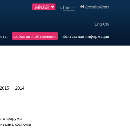
Поиск
Личный кабинет
Сайт ИДК
Eng
Chi
боты
События и объявления
Контактная информация
2015
2014
кого форума
дизайна костюма