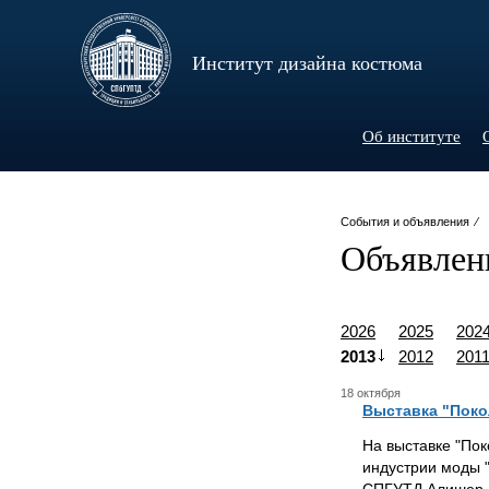
Институт дизайна костюма
Об институте
События и объявления ⁄
Объявлен
2026
2025
202
2013
2012
201
18 октября
Выставка "Поко
На выставке "По
индустрии моды "