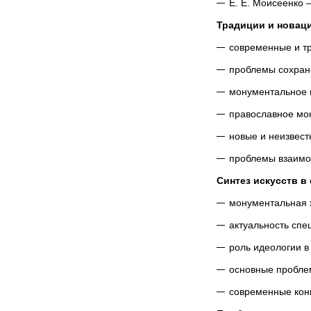
Е. Е. Моисеенко 
Традиции и новаци
современные и т
проблемы сохране
монументальное и
православное мон
новые и неизвест
проблемы взаимод
Синтез искусств в
монументальная ж
актуальность спе
роль идеологии в
основные проблем
современные конц