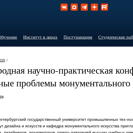
Обучение
Институт в лицах
Поступающим
Студенческие ра
025
⁄
одная научно-практическая кон
ные проблемы монументального
»
тербургский государственный университет промышленных тех-нол
ут дизайна и искусств и кафедра монументального искусства пригл
а, дизайнеров, архитекторов, препо-давателей высших учебных зав