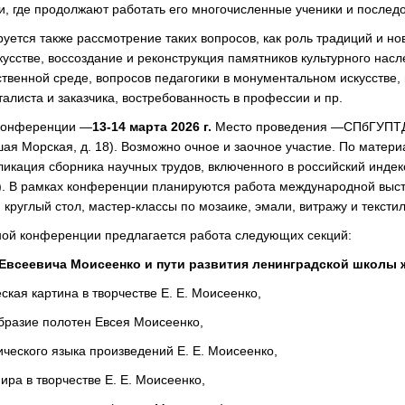
и, где продолжают работать его многочисленные ученики и послед
уется также рассмотрение таких вопросов, как роль традиций и но
сстве, воссоздание и реконструкция памятников культурного насл
ственной среде, вопросов педагогики в монументальном искусстве,
листа и заказчика, востребованность в профессии и пр.
конференции —
13-14 марта 2026 г.
Место проведения —СПбГУПТД (
ьшая Морская, д. 18). Возможно очное и заочное участие. По мате
ликация сборника научных трудов, включенного в российский индек
. В рамках конференции планируются работа международной выст
 круглый стол, мастер-классы по мозаике, эмали, витражу и тексти
ной конференции предлагается работа следующих секций:
Евсеевича Моисеенко и пути развития ленинградской школы 
ская картина в творчестве Е. Е. Моисеенко,
бразие полотен Евсея Моисеенко,
ческого языка произведений Е. Е. Моисеенко,
ира в творчестве Е. Е. Моисеенко,