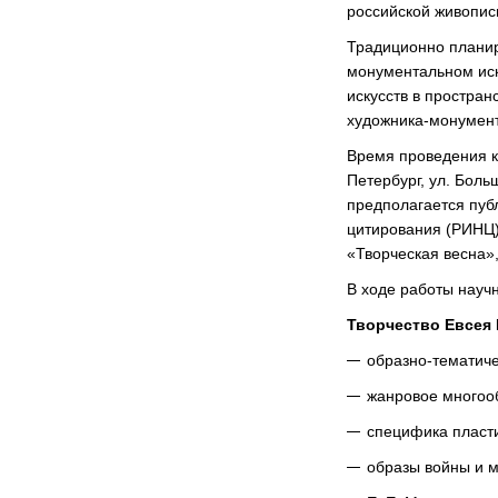
российской живопис
Традиционно планир
монументальном иску
искусств в простран
художника-монумента
Время проведения 
Петербург, ул. Бол
предполагается пуб
цитирования (РИНЦ)
«Творческая весна»,
В ходе работы науч
Творчество Евсея 
образно-тематиче
жанровое многоо
специфика пласти
образы войны и м