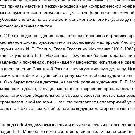
нтов принять участие в междуна-родной научно-практической конф
мы монументального искусства». Целью конференции является о
убежных спе-циалистов в области монументального искусства для 
профессиональным опытом.
тся 110 лет со дня рождения выдающегося живописца и графика, пр
жественной школы, руководителя персональной мастерской Инстит
ктуры имени И. Е. Репина, Евсея Евсеевича Моисеенко (1916-1988
тливых учеников. Е. Е. Моисеенко — художник большого дарования
надлежал к поколению, пережившему множество испытаний и сде
 в превращение Советской России в великую мировую державу. Иск
своим масштабом и глубиной затронутых им проблем художественно
 Оно берет истоки в детстве, на малой родине художника. Е. Е. М
м жанрам, однако, ведущее место в его творчестве принадлежало 
 реалистической убедительности образа с заостренностью компози
ром живописной манеры — все это составляет неповторимый узна
оляет говорить о нем как об одном из ведущих мастеров отечестве
 перед собой задачу осмысления и изучения различных аспектов т
ледия Е. Е. Моисеенко в контексте истории не только советской, н