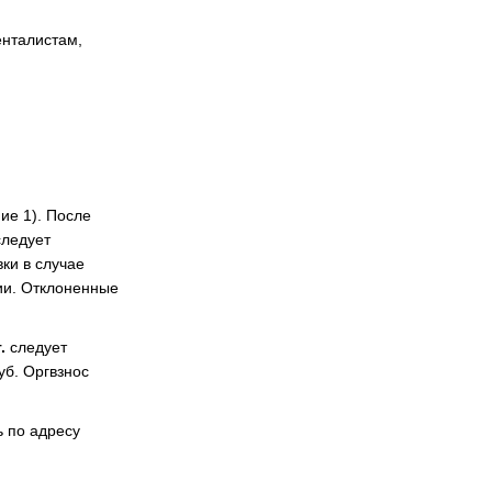
нталистам,
ие 1). После
ледует
вки в случае
ии. Отклоненные
.
следует
уб. Оргвзнос
 по адресу