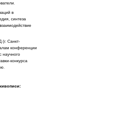
ователи.
ваций в
едия, синтеза
 взаимодействие
г. Санкт-
риалам конференции
с научного
авки-конкурса
лю.
живописи: