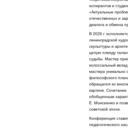
аспирантов и студе
«Актуальные пробле
отечественных и зар
диалога и обмена 
В 2026 г. исполняе
ленинградской худо
скульптуры и архите
целую плеяду талан
судьбы. Мастер при
колоссальный вклад
мастера уникально 
философского плана.
обращался ко многи
картине. Сочетание
обобщенным характе
Е. Моисеенко и позв
советской эпохи.
Конференция ставит
педагогического нас