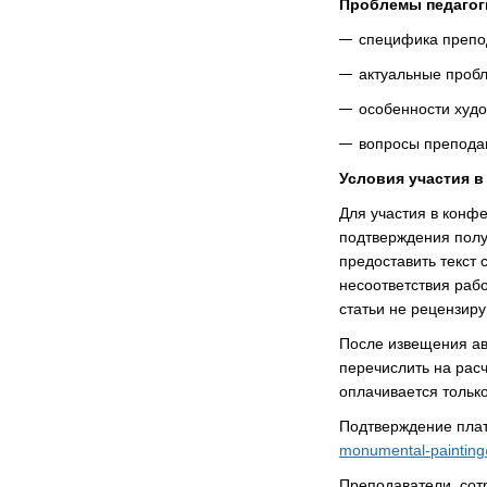
Проблемы педагог
специфика препо
актуальные проб
особенности худо
вопросы преподав
Условия участия в
Для участия в конф
подтверждения пол
предоставить текст 
несоответствия раб
статьи не рецензиру
После извещения ав
перечислить на расч
оплачивается только
Подтверждение плат
monumental-painting
Преподаватели, сот