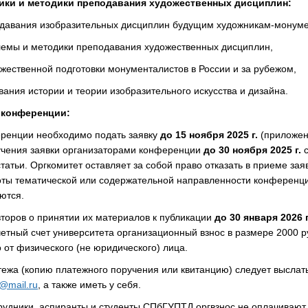
ики и методики преподавания художественных дисциплин:
давания изобразительных дисциплин будущим художникам-монуме
лемы и методики преподавания художественных дисциплин,
жественной подготовки монументалистов в России и за рубежом,
ания истории и теории изобразительного искусства и дизайна.
 конференции:
еренции необходимо подать заявку
до 15 ноября 2025 г.
(приложен
учения заявки организаторами конференции
до 30 ноября 2025 г.
с
статьи. Оргкомитет оставляет за собой право отказать в приеме зая
оты тематической или содержательной направленности конференц
ются.
торов о принятии их материалов к публикации
до 30 января 2026 г
етный счет университета организационный взнос в размере 2000 р
 от физического (не юридического) лица.
ежа (копию платежного поручения или квитанцию) следует выслать
@mail.ru
, а также иметь у себя.
рудники, аспиранты и студенты СПбГУПТД оргвзнос не оплачивают.