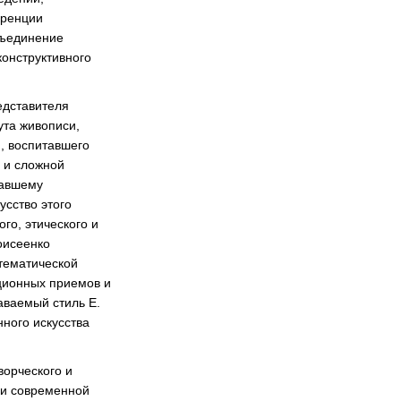
еренции
бъединение
конструктивного
едставителя
ута живописи,
), воспитавшего
 и сложной
лавшему
усство этого
го, этического и
оисеенко
тематической
ционных приемов и
ваемый стиль Е.
нного искусства
ворческого и
о и современной