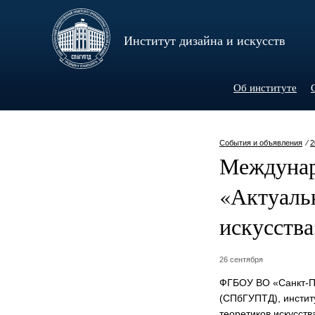
Институт дизайна и искусств
Об институте
События и объявления
⁄
2
Междунар
«Актуаль
искусства
26 сентября
ФГБОУ ВО «Санкт-Пе
(СПбГУПТД), инстит
теоретиков искусств