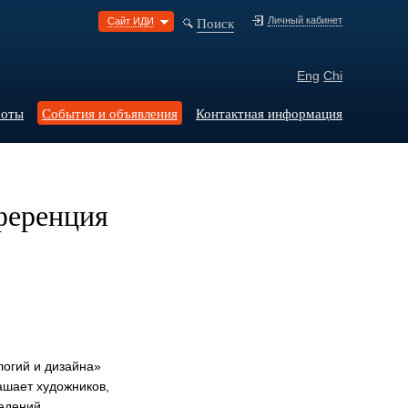
Поиск
Личный кабинет
Сайт ИДИ
Eng
Chi
боты
События и объявления
Контактная информация
ференция
огий и дизайна»
ашает художников,
едений,