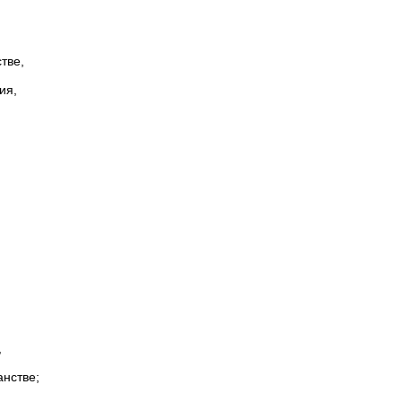
тве,
ия,
,
анстве;