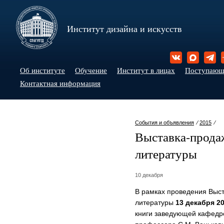
Институт дизайна и искусств
Об институте
Обучение
Институт в лицах
Поступаю
Контактная информация
События и объявления
⁄
2015
⁄
Выставка-прода
литературы
10 декабря
В рамках проведения Выст
литературы
13 декабря 2
книги заведующей кафедро