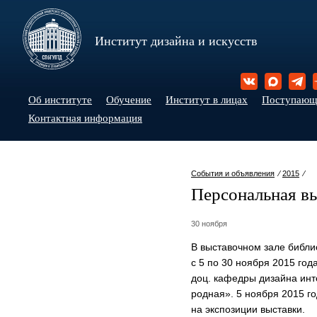
Институт дизайна и искусств
Об институте
Обучение
Институт в лицах
Поступаю
Контактная информация
События и объявления
⁄
2015
⁄
Персональная в
30 ноября
В выставочном зале библио
с 5 по 30 ноября 2015 го
доц. кафедры дизайна инт
родная». 5 ноября 2015 г
на экспозиции выставки.