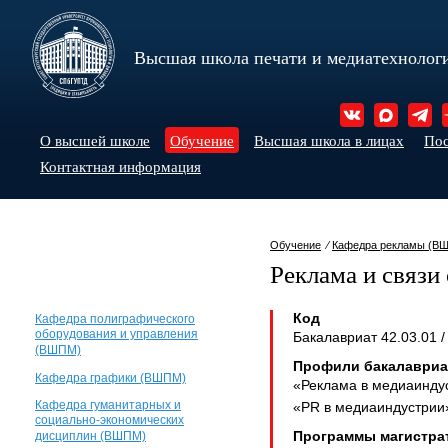
Высшая школа печати и медиатехнолог
О высшей школе
Обучение
Высшая школа в лицах
По
Контактная информация
Обучение
⁄
Кафедра рекламы (В
Реклама и связи
Код
Кафедра полиграфического
оборудования и управления
Бакалавриат 42.03.01 /
(ВШПМ)
Профили бакалавриа
Кафедра графики (ВШПМ)
«Реклама в медиаинду
Кафедра гуманитарных и
«PR в медиаиндустрии
социально-экономических
Программы магистра
дисциплин (ВШПМ)