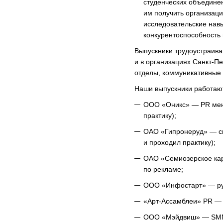
студенческих объединен
им получить организаци
исследовательские нав
конкурентоспособность 
Выпускники трудоустраива
и в организациях Санкт-Пе
отделы, коммуникативные и
Наши выпускники работаю
ООО «Оникс» — PR мене
практику);
ОАО «Гипронеруд» — сп
и проходил практику);
ОАО «Семиозерское ка
по рекламе;
ООО «Инфостарт» — ру
«Арт-Ассамблеи» PR —
ООО «Мэйдвиш» — SMM 