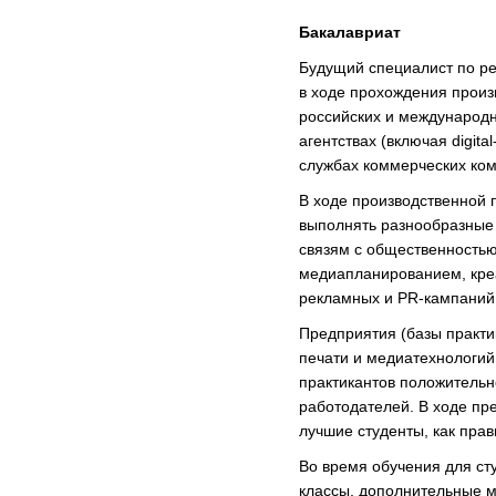
Бакалавриат
Будущий специалист по ре
в ходе прохождения произ
российских и международ
агентствах (включая digita
службах коммерческих ком
В ходе производственной 
выполнять разнообразные
связям с общественностью
медиапланированием, креа
рекламных и PR-кампаний
Предприятия (базы практ
печати и медиатехнологи
практикантов положительно
работодателей. В ходе пр
лучшие студенты, как прав
Во время обучения для ст
классы, дополнительные м