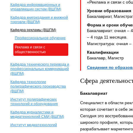
«Реклама и связи с об
Кафедра информационных и
управляющих систем (ВШПМ)
Уровни образования
Бакалавриат, Магистра
Кафедра книгоиздания и книжной
торговли (ВШПМ)
Форма и сроки обуче
Кафедра рекламы (ВШПМ)
Бакалавриат: очная – 4
– 4 года 11 месяцев.
Профессиональное обучение
Магистратура: очная – 
Реклама и связи с
общественностью
Квалификации
Бакалавр, Магистр
Кафедра технического перевода и
Сведения по образо
профессиональных коммуникаций
(ВШПМ)
Сфера деятельнос
Кафедра технологии
полиграфического производства
(ВШПМ)
Бакалавриат
Институт полиграфических
Специалист в области рек
технологий и оборудования
которая сочетает в себе э
Кафедра журналистики и
Сегодня это востребованн
медиатехнологий СМИ (ВШПМ)
широкого профиля, которы
Институт медиатехнологий
разрабатывает маркетинго