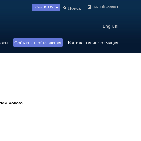
Поиск
Личный кабинет
Сайт КТМУ
Eng
Chi
боты
События и объявления
Контактная информация
лом нового