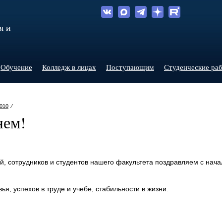
я и
Обучение
Колледж в лицах
Поступающим
Студенческие ра
010
⁄
яем!
й, сотрудников и студентов нашего факультета поздравляем с нача
я, успехов в труде и учебе, стабильности в жизни.