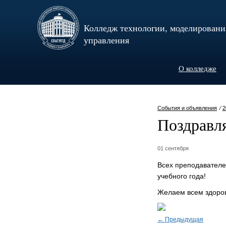
Колледж технологии, моделировани
управления
О колледже
События и объявления
⁄
2
Поздравл
01 сентября
Всех преподавателе
учебного года!
Желаем всем здоровь
← Предыдущая