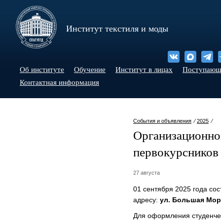
Институт текстиля и моды
Об институте
Обучение
Институт в лицах
Поступаю
Контактная информация
События и объявления
⁄
2025
⁄
Организационно
первокурсников
27 августа
01 сентября 2025 года со
адресу:
ул. Большая Морск
Для оформления студенчес