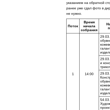
указанием на обратной ст
ранее уже сдал фото в ди
не нужно.
Время
Н
Поток
начала
п
собрания
29.03
обувн
кожев
галан
издел
29.03
и кон
трико
29.03
1
14:00
Конст
обувн
кожев
галан
издел
54.03
Худож
проек