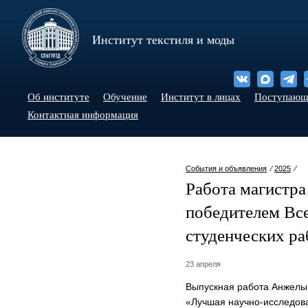
Институт текстиля и моды
Об институте
Обучение
Институт в лицах
Поступаю
Контактная информация
События и объявления
⁄
2025
⁄
Работа магистр
победителем Вс
студенческих ра
23 апреля
Выпускная работа Анжелы 
«Лучшая
научно-исследов