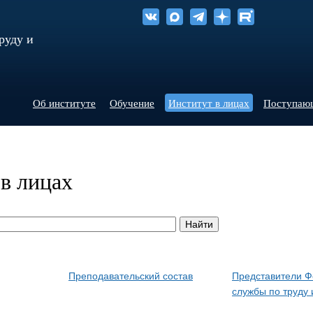
руду и
Об институте
Обучение
Институт в лицах
Поступаю
в лицах
Преподавательский состав
Представители 
службы по труду 