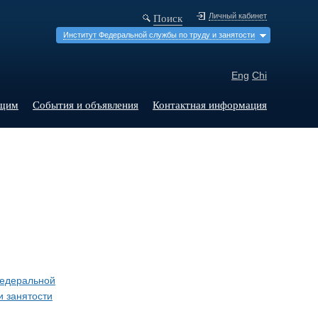
Поиск
Личный кабинет
Институт Федеральной службы по труду и занятости
Eng
Chi
щим
События и объявления
Контактная информация
Федеральной
и занятости