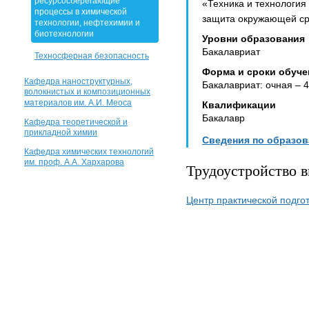
ресурсосберегающие
«Техника и технология
процессы в химической
защита окружающей с
технологии, нефтехимии и
биотехнологии
Уровни образования
Бакалавриат
Техносферная безопасность
Форма и сроки обуче
Кафедра наноструктурных,
Бакалавриат: очная – 4
волокнистых и композиционных
материалов им. А.И. Меоса
Квалификации
Бакалавр
Кафедра теоретической и
прикладной химии
Сведения по образо
Кафедра химических технологий
им. проф. А.А. Хархарова
Трудоустройство 
Центр практической подго