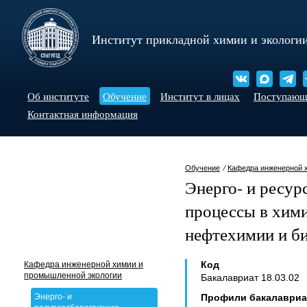
Институт прикладной химии и экологи
Об институте
Обучение
Институт в лицах
Поступаю
Контактная информация
Обучение
⁄
Кафедра инженерной 
Энерго- и ресу
процессы в хими
нефтехимии и б
Код
Кафедра инженерной химии и
промышленной экологии
Бакалавриат 18.03.02
Энерго- и
Профили бакалавриа