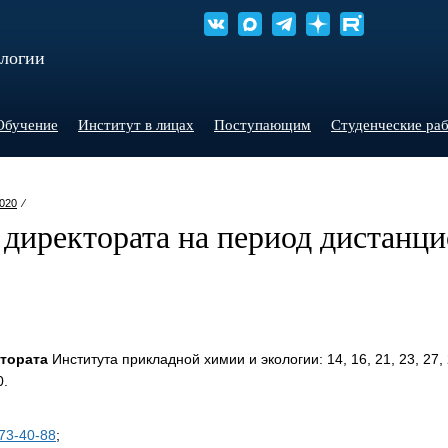
ологии
Обучение
Институт в лицах
Поступающим
Студенческие ра
020
⁄
директората на период дистанц
тората
Института прикладной химии и экологии: 14, 16, 21, 23, 27,
0.
673-40-88
;