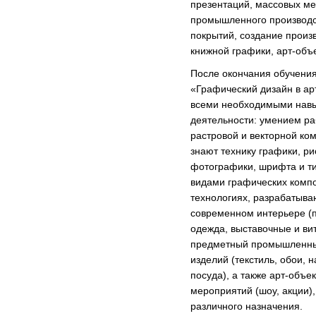
презентаций, массовых ме
промышленного производст
покрытий, создание произ
книжной графики, арт-объе
После окончания обучени
«Графический дизайн в ар
всеми необходимыми нав
деятельности: умением ра
растровой и векторной ко
знают технику графики, ри
фотографики, шрифта и т
видами графических компо
технологиях, разрабатыва
современном интерьере (п
одежда, выставочные и ви
предметный промышленный
изделий (текстиль, обои, 
посуда), а также арт-объ
мероприятий (шоу, акции),
различного назначения.