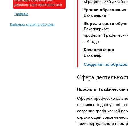
(Кафедра графического
«Графический дизайн в
дизайна в арт-пространстве)
Уровни образования
Графика
Бакалавриат
Форма и сроки обуче
Кафедра дизайна рекламы
Бакалавриат:
профиль «Графический 
– 4 года.
Квалификации
Бакалавр
Сведения по образо
Сфера деятельнос
Профиль: Графический д
Сферой профессиональной
освоившего данную образ
создание графической пр
окружающей современного 
также виртуального простр