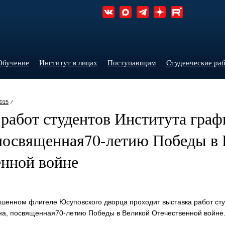
Обучение
Институт в лицах
Поступающим
Студенческие ра
015
⁄
работ студентов Института граф
 посвященная70-летию Победы в
енной войне
нюшенном флигеле Юсуповского дворца проходит выставка работ сту
на, посвященная70-летию Победы в Великой Отечественной войне