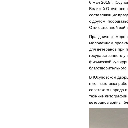
6 мая 2015 г. Юсуп
Великой Отечествен
составляющих празд
с другом, пообщать
Отечественной войн
Праздничные меропр
молодежном проекте
для ветеранов при 
государственного ун
физической культуры
благотворительного 
В Юсуповском дворц
них – выставка раб
советского народа 
технике литографии
ветеранов войны, бл