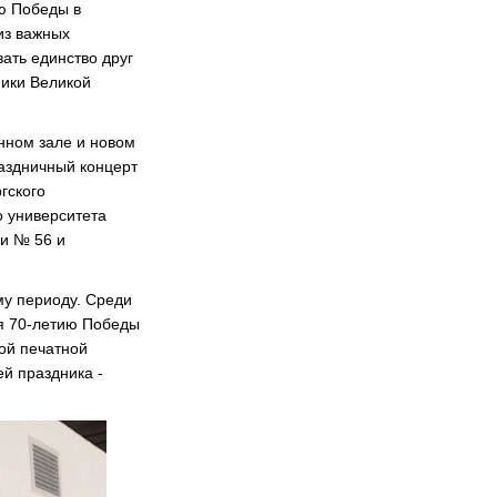
ю Победы в
из важных
ать единство друг
ники Великой
нном зале и новом
аздничный концерт
гского
о университета
ии № 56 и
му периоду. Среди
ая 70-летию Победы
ой печатной
й праздника -