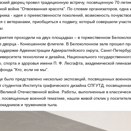
овский дворец провел традиционную встречу, посвященную 70-лети
ной войне "Отвоеванная красота". По словам организаторов, одна 
ника - идея о преемственности поколений, возможность почувствов
ся с ветеранами, приобщиться к подвигу, который совершили участ
ы.
иятия проходили на двух площадках – в торжественном Белоколо
 дворца - Конюшенном флигеле. В Белоколонном зале прошел пр
поддержке Администрации Адмиралтейского округа, Санкт-Петербур
иверситета технологии и дизайна, Национального государственног
, спорта и здоровья имени П. Ф. Лесгафта, академической гимназ
фонда "Кто, если не мы".
е было представлено несколько экспозиций, посвященных военно
от студентов Института графического дизайна СПГУТД, посвященн
в Великой Отечественной войне. Работы, выполненные в классическ
, посвященные военной тематике, нашли живой отклик у посетителе
окадников и тружеников тыла.