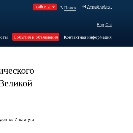
Поиск
Личный кабинет
Сайт ИГД
Eng
Chi
боты
События и объявления
Контактная информация
ического
 Великой
дентов Института
.