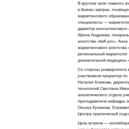
В круглом зале главного к
в бизнес-завтрак, посвящ
маркетингового образован
специалисты — маркетоло
директор консалтингового
Ирена Андреева, генераль
агентства «КиК.pro», Анн
маркетингового агентства
региональный маркетолог
доказательной медицины 
Со стороны университета 
участвовали проректор по
Наталья Климова, директо
технологий Светлана Иван
аналитического отдела уч
преподаватели кафедры э
Оксана Куликова, Елизавет
Центра практической подг
Цель встречи — коллабора