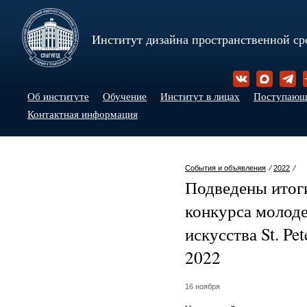
Институт дизайна пространственной ср
Об институте
Обучение
Институт в лицах
Поступаю
Контактная информация
События и объявления
⁄
2022
⁄
Подведены итоги
конкурса молоде
искусства St. Pe
2022
16 ноября