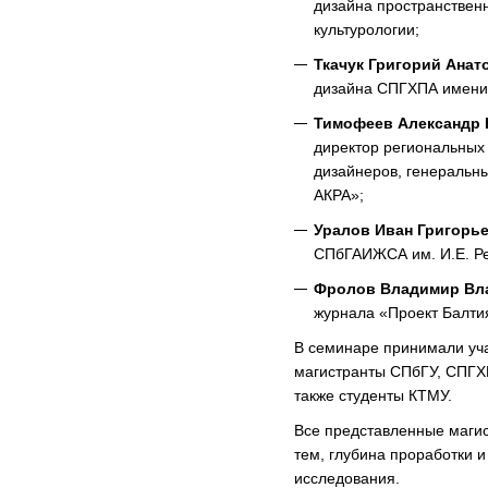
дизайна пространствен
культурологии;
Ткачук Григорий Анат
дизайна СПГХПА имени 
Тимофеев Александр 
директор региональных
дизайнеров, генеральн
АКРА»;
Уралов Иван Григорь
СПбГАИЖСА им. И.Е. Ре
Фролов Владимир Вл
журнала «Проект Балти
В семинаре принимали уча
магистранты СПбГУ, СПГХ
также студенты КТМУ.
Все представленные магис
тем, глубина проработки 
исследования.