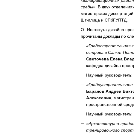
квалификационных работ
среды»
. В двух отделени
магистерских диссертаций
Штиглица и СПбГУПТД.
От Института дизайна пр
прочитаны доклады по сл
«Градостроительная к
острова в Санкт-Пете
Светочева Елена Вла
кафедра дизайна прост
Научный руководитель: 
«Градоустроительное 
Баранов Андрей Викт
Алексеевич
, магистра
пространственной сред
Научный руководитель: 
«Архитектурно-градос
тренировочного спорт