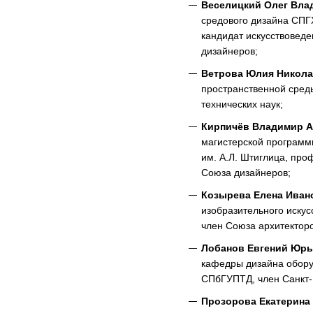
Веселицкий Олег Вл
средового дизайна СПГ
кандидат искусствоведе
дизайнеров;
Ветрова Юлия Никола
пространственной сред
технических наук;
Кирпичёв Владимир А
магистерской програм
им. А.Л. Штиглица, про
Союза дизайнеров;
Козырева Елена Иван
изобразительного искус
член Союза архитекторо
Лобанов Евгений Юр
кафедры дизайна обору
СПбГУПТД, член Санкт-
Прозорова Екатерина