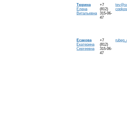
Тюрина
+7
tev@su
Елена
(812)
cppkps
Витальевна
315-06-
47
Есакова
+7
rubeg_
Екатерина
(812)
Сергеевна
315-06-
47