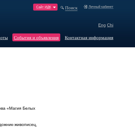
Поиск
Личный кабинет
Сайт ИДК
Eng
Chi
боты
События и объявления
Контактная информация
нова «Магия Белых
дожник-живописец,