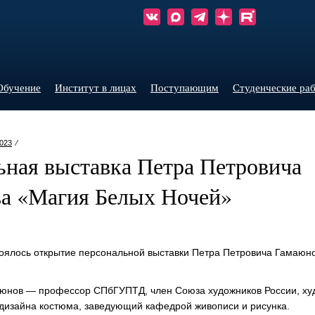
Обучение
Институт в лицах
Поступающим
Студенческие ра
023
⁄
ьная выставка Петра Петровича
а «Магия Белых Ночей»
стоялось открытие персональной выставки Петра Петровича Гамаю
юнов — профессор СПбГУПТД, член Союза художников России, ху
 дизайна костюма, заведующий кафедрой живописи и рисунка.