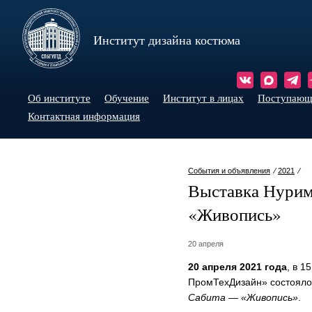
Институт дизайна костюма
Об институте
Обучение
Институт в лицах
Поступаю
Контактная информация
События и объявления
⁄
2021
⁄
Выставка Нурим
«Живопись»
20 апреля
20 апреля 2021 года
, в 1
ПромТехДизайн» состояло
Сабита — «Живопись»
.