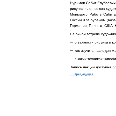
Нуримов Сабит Елубаевич
рисунка, член союза худож
Монмартр. Работы Сабита 
России и за рубежом (Каза
Германия, Польша, США, Н
На очной встрече художник
о важности рисунка и к
как изучить наследия м
в каких техниках живоп
Запись лекции доступна
по
← Предыдущая