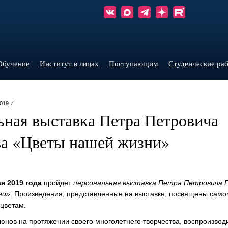
Обучение
Институт в лицах
Поступающим
Студенческие ра
019
⁄
ьная выставка Петра Петровича
а «Цветы нашей жизни»
ая 2019 года
пройдет
персональная выставка Петра Петровича 
ни»
. Произведения, представленные на выставке, посвящены сам
цветам.
юнов на протяжении своего многолетнего творчества, воспроизводи