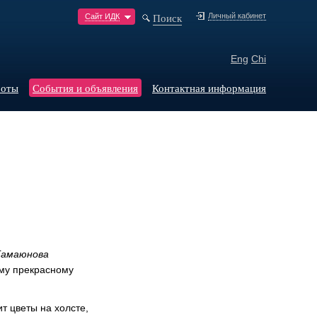
Поиск
Личный кабинет
Сайт ИДК
Eng
Chi
боты
События и объявления
Контактная информация
Гамаюнова
ому прекрасному
т цветы на холсте,