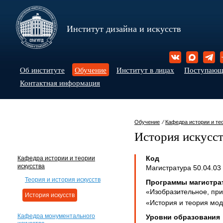
Институт дизайна и искусств
Об институте
Обучение
Институт в лицах
Поступаю
Контактная информация
Обучение
⁄
Кафедра истории и те
История искусс
Код
Кафедра истории и теории
искусства
Магистратура 50.04.03
Теория и история искусств
Программы магистра
«Изобразительное, при
История искусств
«История и теория мо
Кафедра монументального
Уровни образования