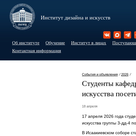
Институт дизайна и искусств
Об институте
Обучение
Институт в лицах
Поступаю
Контактная информация
События и объявления
⁄
2026
⁄
Студенты кафед
искусства посет
18 апреля
17 апреля 2026 года сту
искусства группы 3-дд-4 п
В Исаакиевском соборе ст