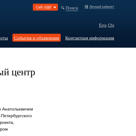
Поиск
Личный кабинет
Сайт ИДИ
Eng
Chi
боты
События и объявления
Контактная информация
ый центр
м Анатольевичем
-Петербургского
роекта,
дром