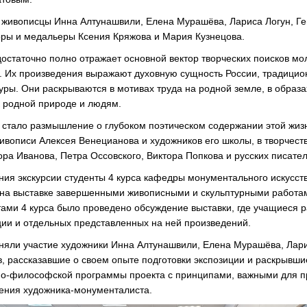
: живописцы Инна Алтунашвили, Елена Мурашёва, Лариса Логун, Г
оры и медальеры Ксения Кряжова и Мария Кузнецова.
достаточно полно отражает основной вектор творческих поисков мо
и. Их произведения выражают духовную сущность России, традици
уры. Они раскрываются в мотивах труда на родной земле, в образа
к родной природе и людям.
стало размышление о глубоком поэтическом содержании этой жиз
живописи Алексея Венецианова и художников его школы, в творчест
ора Иванова, Петра Оссовского, Виктора Попкова и русских писате
ния экскурсии студенты 4 курса кафедры монументального искусст
на выставке завершенными живописными и скульптурными работа
тами 4 курса было проведено обсуждение выставки, где учащиеся р
ции и отдельных представленных на ней произведений.
иняли участие художники Инна Алтунашвили, Елена Мурашёва, Лари
, рассказавшие о своем опыте подготовки экспозиции и раскрывшие
рно-философской программы проекта с принципами, важными для 
ления художника-монументалиста.