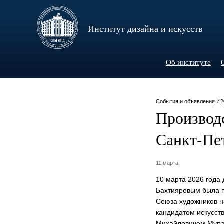
Институт дизайна и искусств
Об институте
События и объявления
⁄
2
Производ
Санкт-Пе
11 марта
10 марта 2026 года
Бахтияровым была п
Союза художников н
кандидатом искусст
Михайловичем Мура