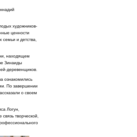
еннадий
лодых художников-
онные ценности
х семьи и детства,
ни, находящем
ве Зинаиды
лей-деревенщиков.
ва ознакомились
ми. По завершении
ассказали о своем
са Логун,
 связь творческой,
профессионального