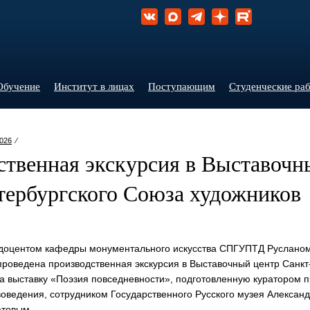
Обучение
Институт в лицах
Поступающим
Студенческие ра
026
⁄
ственная экскурсия в Выставочн
тербургского Союза художников
 доцентом кафедры монументального искусства СПГУПТД Руслано
роведена производственная экскурсия в Выставочный центр Санкт
а выставку «Поэзия повседневности», подготовленную куратором п
воведения, сотрудником Государственного Русского музея Алексан
товым.