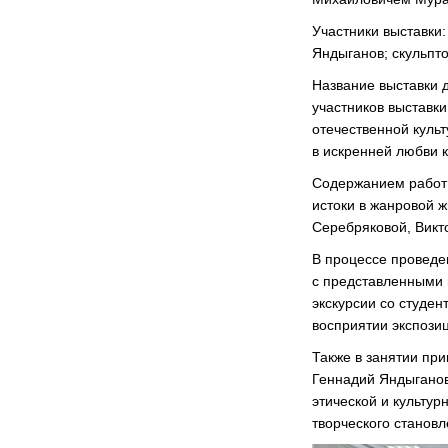
Участники выставки
Яндыганов; скульпт
Название выставки 
участников выставк
отечественной культ
в искренней любви 
Содержанием работ 
истоки в жанровой 
Серебряковой, Викт
В процессе проведе
с представленными 
экскурсии со студен
восприятии экспози
Также в занятии пр
Геннадий Яндыганов
этической и культу
творческого станов