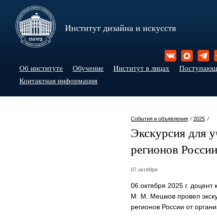
Институт дизайна и искусств
Об институте
Обучение
Институт в лицах
Поступаю
Контактная информация
События и объявления
⁄
2025
⁄
Экскурсия для у
регионов Росси
07 октября
06 октября 2025 г. доцен
М. М. Мешков провел экск
регионов России от орган