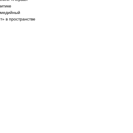
литике
имедийный
» в пространстве