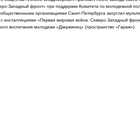
еро-Западный
фронт» при поддержке Комитета по молодежной по
с общественными организациями
Санкт-Петербурга
запустил мульт
 с инсталляциями «Первая мировая война:
Северо-Западный
фронт
кого воспитания молодежи «Дзержинец» (пространство «Гараж»).