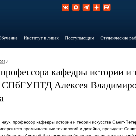
Обучение
Институт в лицах
Поступающим
Студенческие ра
024
⁄
 профессора кафедры истории и 
а СПбГУПТД Алексея Владимир
а
х наук, профессор кафедры истории и теории искусства
Санкт-Пете
ниверситета промышленных технологий и дизайна, президент
Санкт
го
общества Алексей Владимирович Аранович после выхода своей 