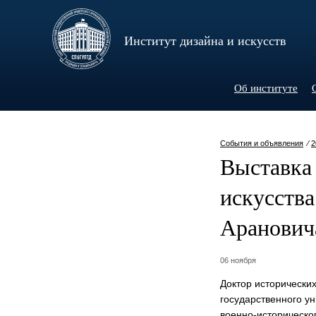
Институт дизайна и искусств
Об институте
События и объявления
⁄
2
Выставка
искусств
Аранович
06 ноября
Доктор исторически
государственного у
военно-историческо