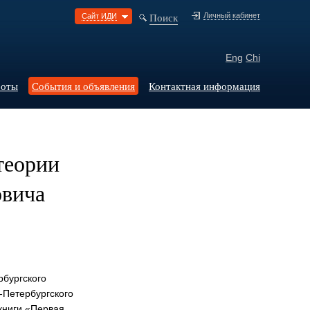
Поиск
Личный кабинет
Сайт ИДИ
Eng
Chi
боты
События и объявления
Контактная информация
теории
овича
рбургского
-Петербургского
книги «Первая