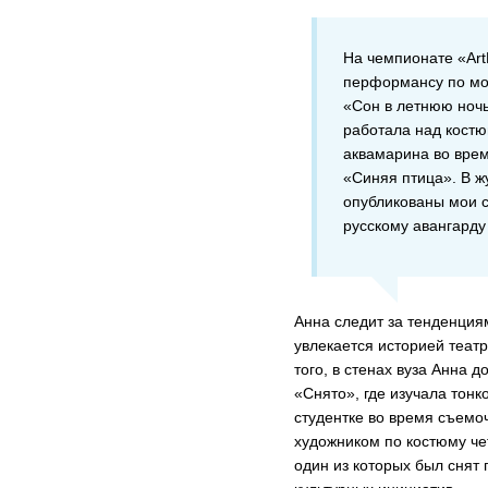
На чемпионате «Art
перформансу по мо
«Сон в летнюю ночь
работала над кост
аквамарина во вре
«Синяя птица». В жу
опубликованы мои с
русскому авангарду 
Анна следит за тенденция
увлекается историей теат
того, в стенах вуза Анна 
«Снято», где изучала тонк
студентке во время съемо
художником по костюму ч
один из которых был снят