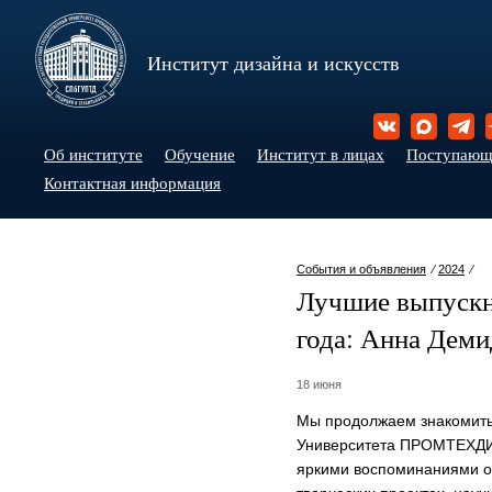
Институт дизайна и искусств
Об институте
Обучение
Институт в лицах
Поступаю
Контактная информация
События и объявления
⁄
2024
⁄
Лучшие выпуск
года: Анна Деми
18 июня
Мы продолжаем знакомить
Университета ПРОМТЕХДИЗ
яркими воспоминаниями об