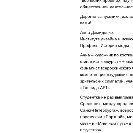
творческих проектах, науч
общественной деятельност
Дорогие выпускники, жела
вами!
Анна Демиденко.
Института дизайна и искус
Профиль: История моды.
Анна – художник по костюм
финалист конкурса «Новые
финалист всероссийского 
компетенции «художник по
зрительских симпатий, уч
«Таврида.АРТ».
Студентка не раз выигрыв
Среди них: международна
Санкт-Петербурга», всеро
профессии «Портной», ме
свет» и «Млечный путь» в
искусство».