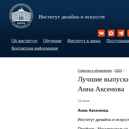
Институт дизайна и искусств
Об институте
Обучение
Институт в лицах
Поступаю
Контактная информация
События и объявления
⁄
2023
⁄
Лучшие выпуск
Анна Аксенова
19 июня
Анна Аксенова.
Институт дизайна и искусст
Профиль: Монументально-д