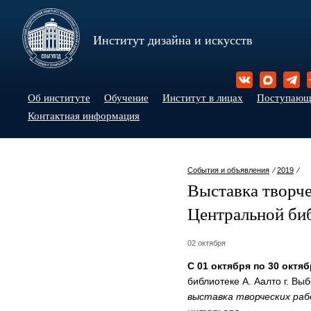
Институт дизайна и искусств
Об институте
Обучение
Институт в лицах
Поступаю
Контактная информация
События и объявления
⁄
2019
⁄
Выставка творче
Центральной биб
02 октября
С 01 октября по 30 октяб
библиотеке А. Аалто г. Выб
выставка творческих ра