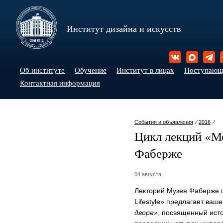
Институт дизайна и искусств
Об институте
Обучение
Институт в лицах
Поступаю
Контактная информация
События и объявления
⁄
2016
⁄
Цикл лекций «Мо
Фаберже
04 августа
Лекторий Музея Фаберже 
Lifestyle» предлагает ва
дворе»
, посвященный ист