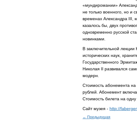
«мундиромании» Александ
не только военного, но и с
временах Александра III, 
казалось бы, двух против
одновременно русской ст
новинками.
В заключительной лекции 
исторических наук, храни
Государственного Эрмитаж
Николая II развивался са
модерн.
Стоимость абонемента на 
рублей. Абонемент включа
Стоимость билета на одну 
Сайт музея -
http://faberg
← Предыдущая