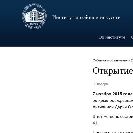
Институт дизайна и искусств
Об институте
События и объявления
⁄
2
Открытие
05 ноября
7 ноября 2015 года
открытие персонал
Антипиной Дарьи Ол
В тот же день состо
41.
Проезд на электричк