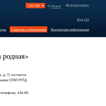
Поиск
Личный кабинет
Сайт ИДИ
Eng
Chi
боты
События и объявления
Контактная информация
 родная»
, д. 7) состоится
ерьера СПбГУПТД
 телефону: 434-65-