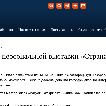
Обучение
Институт в лицах
Поступающим
Студенческие ра
015
⁄
 персональной выставки «Страна
в 14:00 в библиотеке им. М. М. Зощенко г. Сестрорецк (ул. Токарева
ьной выставки «Страна родная»
доцента кафедры дизайна инт
еговны.
ится мастер-класс «Рисуем натюрморт». Запись осуществляется по
е от Финляндского вокзала до ст. Сестрорецк.