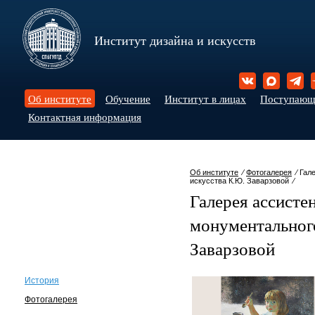
Институт дизайна и искусств
Об институте
Обучение
Институт в лицах
Поступаю
Контактная информация
Об институте
⁄
Фотогалерея
⁄ Гал
искусства К.Ю. Заварзовой ⁄
Галерея ассисте
монументальног
Заварзовой
История
Фотогалерея