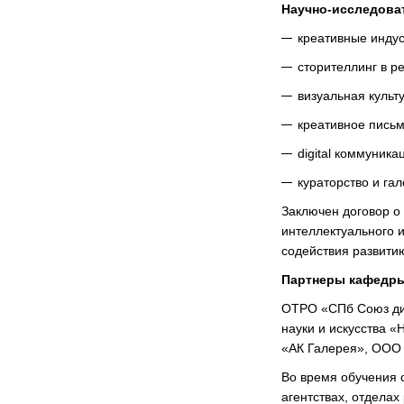
Научно-исследова
креативные индус
сторителлинг в р
визуальная культ
креативное письм
digital коммуника
кураторство и га
Заключен договор о
интеллектуального 
содействия развитию
Партнеры кафедры
ОТРО «СПб Союз диз
науки и искусства 
«АК Галерея», ООО «
Во время обучения 
агентствах, отделах