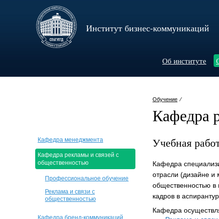
Институт бизнес-коммуникаций
Об институте
Обучение
⁄
Кафедра 
Учебная рабо
Кафедра менеджмента
Кафедра рекламы и связей с
общественностью
Кафедра специализи
отрасли (дизайне и 
Профессиональное обучение
общественностью в 
Реклама и связи с
кадров в аспирантур
общественностью
Кафедра осуществля
Кафедра бренд-коммуникаций