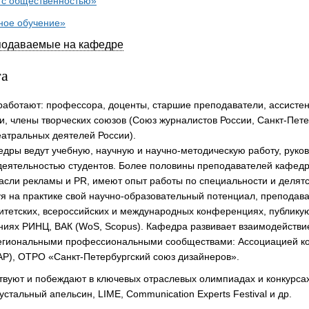
 с общественностью»
ное обучение»
подаваемые на кафедре
та
работают: профессора, доценты, старшие преподаватели, ассисте
и, члены творческих союзов (Союз журналистов России, Санкт-Пет
еатральных деятелей России).
дры ведут учебную, научную и научно-методическую работу, руков
деятельностью студентов. Более половины преподавателей кафед
асли рекламы и PR, имеют опыт работы по специальности и делятс
уя на практике свой научно-образовательный потенциал, преподав
ситетских, всероссийских и международных конференциях, публику
ниях РИНЦ, ВАК (WoS, Scopus). Кафедра развивает взаимодействи
егиональными профессиональными сообществами: Ассоциацией к
КАР), ОТРО «Санкт-Петербургский союз дизайнеров».
твуют и побеждают в ключевых отраслевых олимпиадах и конкурса
тальный апельсин, LIME, Communication Experts Festival и др.