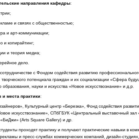
тельские направления кафедры
:
трии;
екламе и связях с общественностью;
ура и арт-коммуникации;
о и копирайтинг;
ции и теория медиа;
лерейное дело.
 сотрудничестве с Фондом содействия развитию профессиональног
и творческого потенциала граждан и их социализации «Сфера буду
 образования, науки и искусства «Новое искусствознание» и д.р.
 и места практики
:
айнеров», Культурный центр «Березка», Фонд содействия развит
«Новое искусствознание», СПбГБУК «Центральный выставочный за
БиДжи» (Arts Square Gallery) и др.
студенты проходят практику и получают практические навыки в ко
 рекламы и пресс-службах коммерческих компаний, дизайн-студиях, 