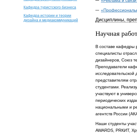
«Реклама и связи
Кафедра туристского бизнеса
«Профессиональ
Кафедра истории и теории
Дисциплины, пре
дизайна и медиакоммуникаций
Научная рабо
В составе кафедры 
специалисты отрасл
дизайнеров, Союз т
Преподаватели кафе
исследовательской 
представителям отр
студентами. Реализ
участвуют в универ
периодических изда
национальными и р
агентств России (А
Наши студенты учас
AWARDS, PRКИТ, Хрус