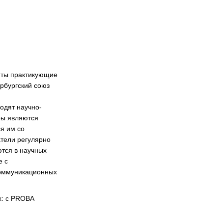
нты практикующие
ербургский союз
одят научно-
ры являются
я им со
атели регулярно
ются в научных
е с
оммуникационных
х: с PROBA