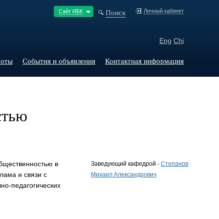
Поиск
Личный кабинет
Сайт ИБК
Eng
Chi
боты
События и объявления
Контактная информация
стью
общественностью в
Заведующий кафедрой -
Степанов
лама и связи с
Михаил Александрович
чно-педагогических