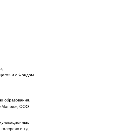
о,
щего» и с Фондом
ию образования,
л «Манеж», ООО
ммуникационных
галереях и т.д.