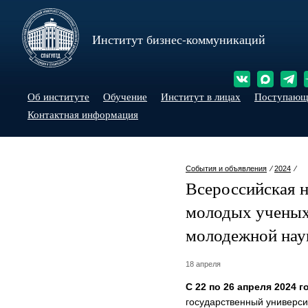
Институт бизнес-коммуникаций
Об институте
Обучение
Институт в лицах
Поступаю
Контактная информация
События и объявления
⁄
2024
⁄
Всероссийская 
молодых учены
молодежной нау
18 апреля
C 22 по 26 апреля 2024 г
государственный универс