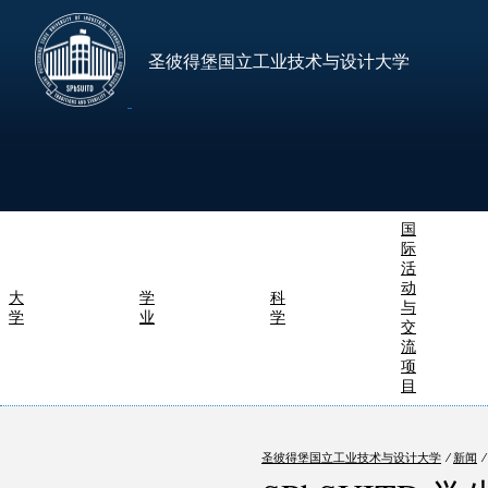
圣彼得堡国立工业技术与设计大学
国
际
活
动
大
学
科
与
学
业
学
交
流
项
目
圣彼得堡国立工业技术与设计大学
⁄
新闻