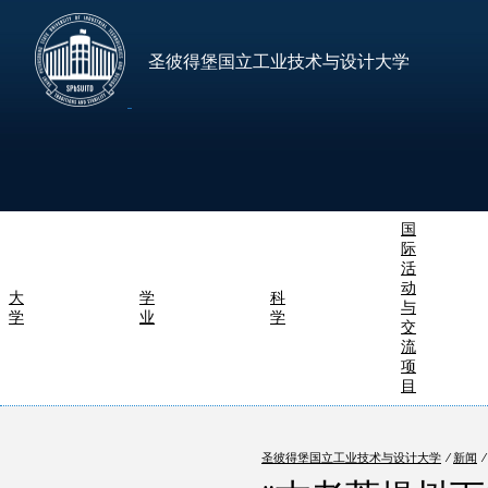
圣彼得堡国立工业技术与设计大学
国
际
活
动
大
学
科
与
学
业
学
交
流
项
目
圣彼得堡国立工业技术与设计大学
⁄
新闻