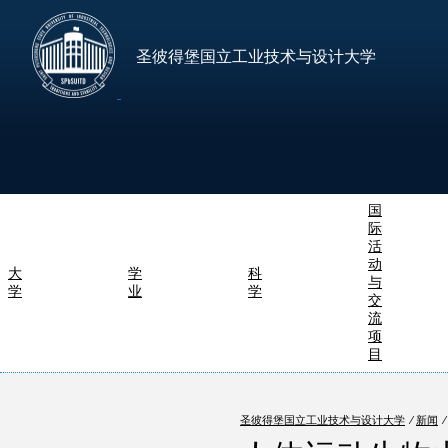
圣彼得堡国立工业技术与设计大学
国
际
活
动
大
学
科
与
学
业
学
交
流
项
目
圣彼得堡国立工业技术与设计大学
⁄
新闻